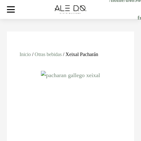
/home/u40944
f
Inicio
/
Otras bebidas
/ Xeixal Pacharán