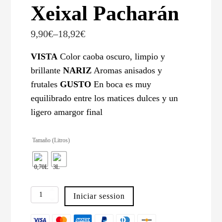
Xeixal Pacharán
9,90
€
–
18,92
€
VISTA
Color caoba oscuro, limpio y
brillante
NARIZ
Aromas anisados y
frutales
GUSTO
En boca es muy
equilibrado entre los matices dulces y un
ligero amargor final
Tamaño (Litros)
Xeixal
Iniciar session
Pacharán
cantidad