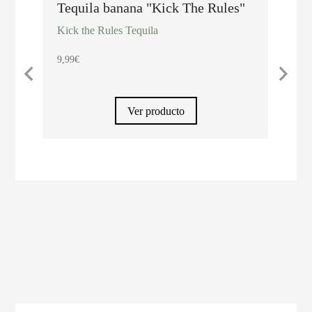
Tequila banana "Kick The Rules"
"Kic
con 
Kick the Rules Tequila
Kick 
9,99
€
11,45
Ver producto
Ver cesta