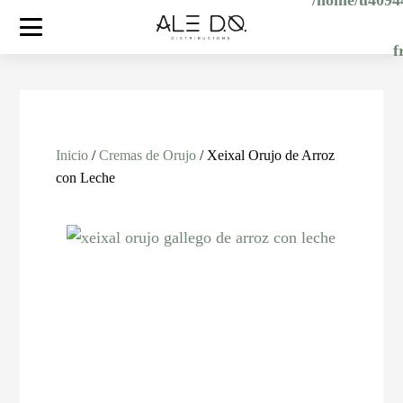
/home/u40944
f
Inicio
/
Cremas de Orujo
/ Xeixal Orujo de Arroz
con Leche