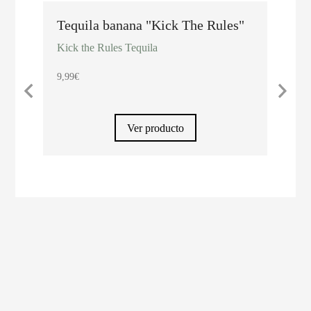
Tequila banana "Kick The Rules"
"Kic
con 
Kick the Rules Tequila
Kick 
9,99
€
11,45
Ver producto
Ver cesta