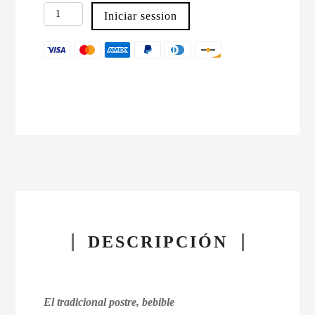
Xeixal
Iniciar session
Orujo
de
Arroz
con
Leche
cantidad
DESCRIPCIÓN
El tradicional postre, bebible