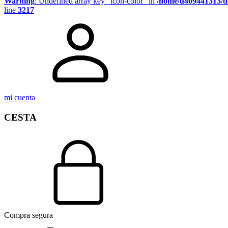
Warning
: Undefined array key "icon-color" in
/home/u409441313/d
line
3217
mi cuenta
CESTA
Compra segura