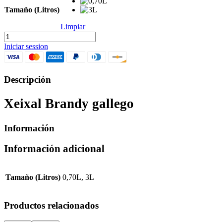
Tamaño (Litros)
Limpiar
Xeixal
Brandy
Iniciar session
cantidad
Descripción
Xeixal Brandy gallego
Información
Información adicional
Tamaño (Litros)
0,70L, 3L
Productos relacionados